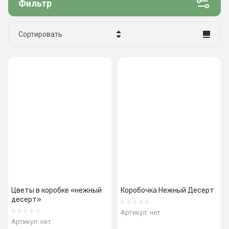
Фильтр
Сортировать
Цена - убывание
Цена - возрастание
Название - Я-А
Название - А-Я
Цветы в коробке «нежный
Коробочка Нежный Десерт
десерт»
Артикул:
нет
Артикул:
нет